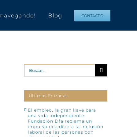
s navegando!
Blog
CONTACTO
Buscar:
Últimas Entradas
El empleo, la gran llave para
una vida independiente:
Fundación Dfa reclama un
impulso decidido a la inclusión
laboral de las personas con