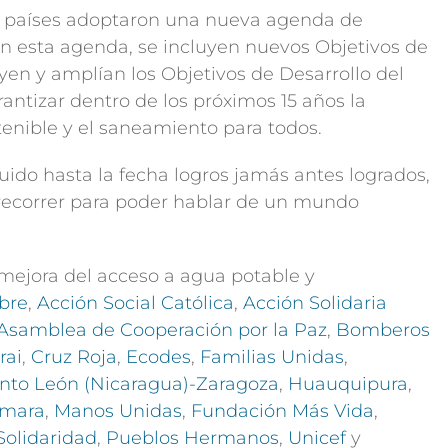
los países adoptaron una nueva agenda de
 En esta agenda, se incluyen nuevos Objetivos de
yen y amplían los Objetivos de Desarrollo del
ntizar dentro de los próximos 15 años la
enible y el saneamiento para todos.
ido hasta la fecha logros jamás antes logrados,
correr para poder hablar de un mundo
mejora del acceso a agua potable y
bre
,
Acción Social Católica
,
Acción Solidaria
Asamblea de Cooperación por la Paz
,
Bomberos
rai
,
Cruz Roja
,
Ecodes
,
Familias Unidas
,
to León (Nicaragua)-Zaragoza
,
Huauquipura
,
mara
,
Manos Unidas
,
Fundación
Más Vida
,
Solidaridad
,
Pueblos Hermanos
,
Unicef
y