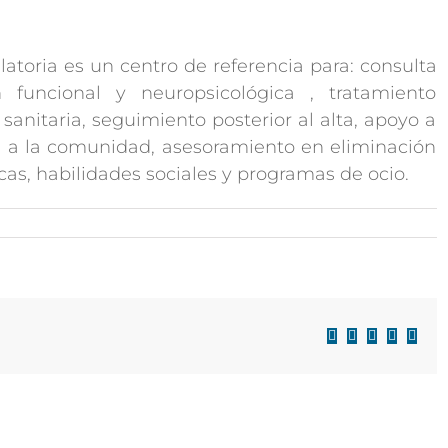
atoria es un centro de referencia para: consulta
 funcional y neuropsicológica , tratamiento
 sanitaria, seguimiento posterior al alta, apoyo a
ta a la comunidad, asesoramiento en eliminación
cas, habilidades sociales y programas de ocio.
Facebook
X
LinkedIn
WhatsAp
Corre
electr