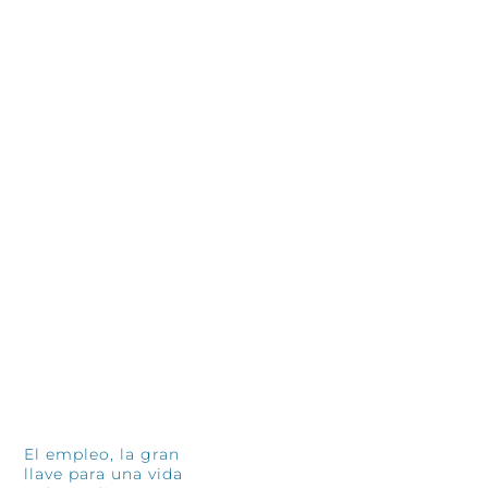
Treinta años después, las personas
De
siguen siendo el corazón de
so
Fundación El Tranvía
Tr
11 junio, 2026
so
4 jun
INFÓRMATE
El empleo, la gran
llave para una vida