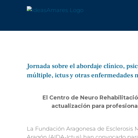
Saltar
al
contenido
Jornada sobre el abordaje clínico, psic
múltiple, ictus y otras enfermedades
Ver
imagen
El Centro de Neuro Rehabilitac
más
actualización para profesiona
grande
La Fundación Aragonesa de Esclerosis M
Aragón (AIDA-Ictus) han convocado para 