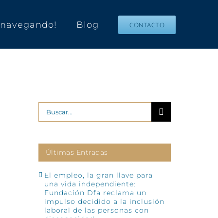
s navegando!
Blog
CONTACTO
Buscar:
Últimas Entradas
El empleo, la gran llave para
una vida independiente:
Fundación Dfa reclama un
impulso decidido a la inclusión
laboral de las personas con