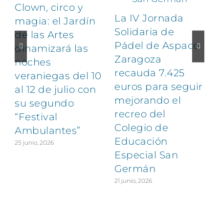
Clown, circo y
La IV Jornada
magia: el Jardín
Solidaria de
de las Artes
Pádel de Aspace
dinamizará las
Zaragoza
noches
1
recauda 7.425
veraniegas del 10
euros para seguir
al 12 de julio con
mejorando el
su segundo
recreo del
“Festival
Colegio de
Ambulantes”
Educación
25 junio, 2026
Especial San
Germán
21 junio, 2026