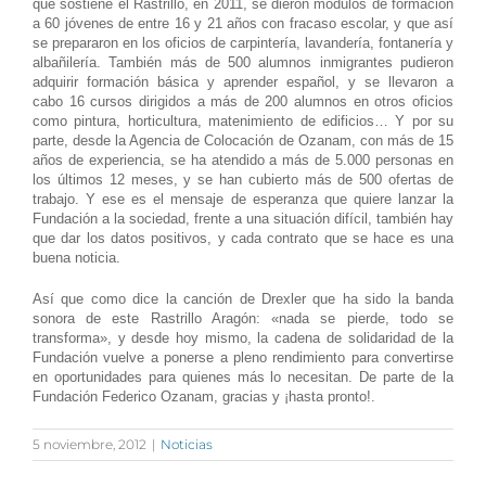
que sostiene el Rastrillo, en 2011, se dieron módulos de formación
a 60 jóvenes de entre 16 y 21 años con fracaso escolar, y que así
se prepararon en los oficios de carpintería, lavandería, fontanería y
albañilería. También más de 500 alumnos inmigrantes pudieron
adquirir formación básica y aprender español, y se llevaron a
cabo 16 cursos dirigidos a más de 200 alumnos en otros oficios
como pintura, horticultura, matenimiento de edificios… Y por su
parte, desde la Agencia de Colocación de Ozanam, con más de 15
años de experiencia, se ha atendido a más de 5.000 personas en
los últimos 12 meses, y se han cubierto más de 500 ofertas de
trabajo. Y ese es el mensaje de esperanza que quiere lanzar la
Fundación a la sociedad, frente a una situación difícil, también hay
que dar los datos positivos, y cada contrato que se hace es una
buena noticia.
Así que como dice la canción de Drexler que ha sido la banda
sonora de este Rastrillo Aragón: «nada se pierde, todo se
transforma», y desde hoy mismo, la cadena de solidaridad de la
Fundación vuelve a ponerse a pleno rendimiento para convertirse
en oportunidades para quienes más lo necesitan. De parte de la
Fundación Federico Ozanam, gracias y ¡hasta pronto!.
5 noviembre, 2012
|
Noticias