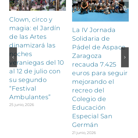
Clown, circo y
magia: el Jardín
La IV Jornada
de las Artes
Solidaria de
dinamizará las
Pádel de Aspace
noches
Zaragoza
veraniegas del 10
recauda 7.425
al 12 de julio con
euros para seguir
1
su segundo
mejorando el
“Festival
recreo del
Ambulantes”
Colegio de
25 junio, 2026
Educación
Especial San
Germán
21 junio, 2026