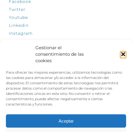
Facebook
Twitter
Youtube
Linkedin
Instagram
Gestionar el
consentimiento de las
cookies
INFÓRMATE
Para ofrecer las mejores experiencias, utilizamos tecnologías como
El empleo, la gran llave para una vida
las cookies para almacenar y/o acceder a la información del
independiente: Fundación Dfa reclama un
dispositivo. El consentimiento de estas tecnologías nos permitirá
impulso decidido a la inclusión laboral de las
procesar datos como el comportamiento de navegación o las
personas con discapacidad
identificaciones únicas en este sitio. No consentir o retirar el
consentimiento, puede afectar negativamente a ciertas
Clown, circo y magia: el Jardín de las Artes
características y funciones.
dinamizará las noches veraniegas del 10 al 12
de julio con su segundo “Festival
Ambulantes”
Aceptar