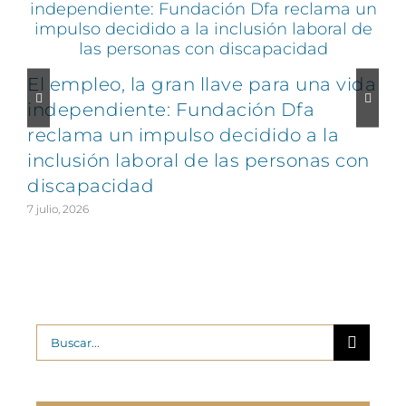
El empleo, la gran llave para una vida
C
independiente: Fundación Dfa
reclama un impulso decidido a la
v
inclusión laboral de las personas con
discapacidad
2
7 julio, 2026
Buscar: