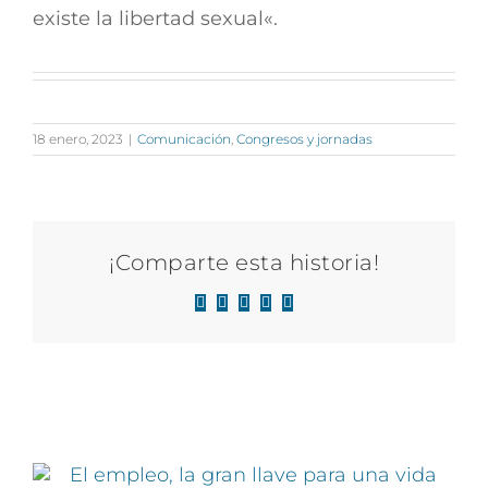
existe la libertad sexual
«.
18 enero, 2023
|
Comunicación
,
Congresos y jornadas
¡Comparte esta historia!
Facebook
X
LinkedIn
WhatsApp
Correo
electrónico
Artículos relacionados