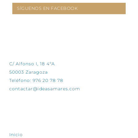
SÍGUENOS EN FACEBOOK
CONTÁCTANOS
C/ Alfonso I, 18 4ºA
50003 Zaragoza
Teléfono: 976 20 78 78
contactar@ideasamares.com
EXPLORA
Inicio