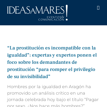
Saltar
al
contenido
“La prostitución es incompatible con la
igualdad”: expertas y expertos ponen el
foco sobre los demandantes de
prostitución “para romper el privilegio
de su invisibilidad”
Hombres por la igualdad en Aragón ha
promovido un análisis crítico en una
jornada celebrada hoy bajo el título “Pagar
por sexo. ¿Nos hace más hombres?”