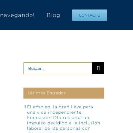
s navegando!
Blog
CONTACTO
Buscar:
Últimas Entradas
El empleo, la gran llave para
una vida independiente:
Fundación Dfa reclama un
impulso decidido a la inclusión
laboral de las personas con