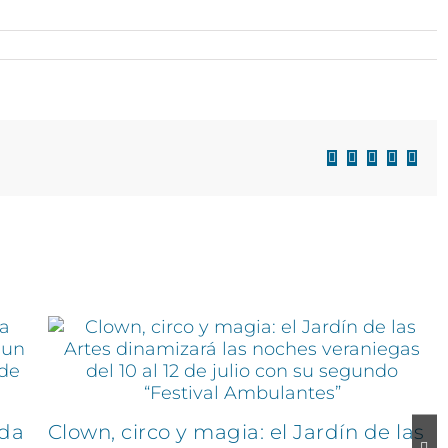
Facebook
X
LinkedIn
WhatsAp
Corre
electr
ida
Clown, circo y magia: el Jardín de las