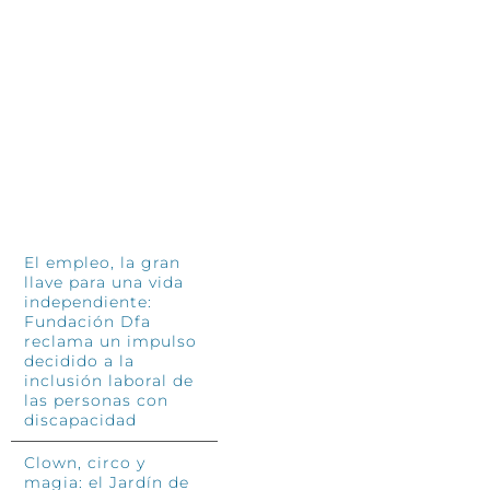
Aspace Zaragoza recauda 7.425
Ci
euros para seguir mejorando el
ti
recreo del Colegio de Educación
9 jun
Especial San Germán
21 junio, 2026
INFÓRMATE
El empleo, la gran
llave para una vida
independiente:
Fundación Dfa
reclama un impulso
decidido a la
inclusión laboral de
las personas con
discapacidad
Clown, circo y
magia: el Jardín de