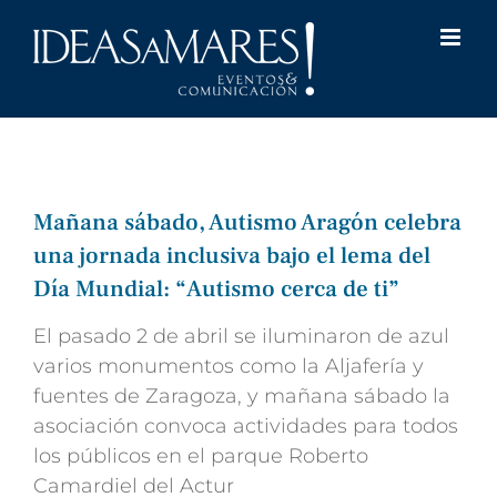
Saltar
al
contenido
Mañana sábado, Autismo Aragón celebra
una jornada inclusiva bajo el lema del
Día Mundial: “Autismo cerca de ti”
El pasado 2 de abril se iluminaron de azul
varios monumentos como la Aljafería y
fuentes de Zaragoza, y mañana sábado la
asociación convoca actividades para todos
los públicos en el parque Roberto
Camardiel del Actur