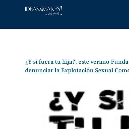
Saltar
al
contenido
¿Y si fuera tu hija?, este verano Fund
denunciar la Explotación Sexual Comer
Ver
imagen
más
grande