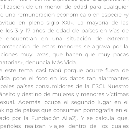
 utilización de un menor de edad para cualquier
 de una remuneración económica o en especie «y
vitud en pleno siglo XXI». La mayoría de las
e los 3 y 17 años de edad de países en vías de
se encuentran en una situación de extrema
esprotección de estos menores se agrava por la
slaciones muy laxas, que hacen que muy pocas
atorias», denuncia Más Vida.
 de este tema casi tabú porque ocurre fuera de
Vida pone el foco en los datos tan alarmantes
pales países consumidores de la ESCI. Nuestro
ánsito y destino de mujeres y menores víctimas
 sexual. Además, ocupa el segundo lugar en el
nking de países que consumen pornografía en el
do por la Fundación Alia2). Y se calcula que,
añoles realizan viajes dentro de los cuales