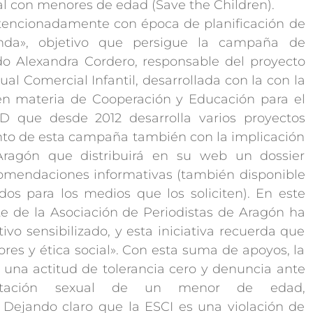
l con menores de edad (Save the Children).
ntencionadamente con época de planificación de
nda», objetivo que persigue la campaña de
o Alexandra Cordero, responsable del proyecto
al Comercial Infantil, desarrollada con la con la
en materia de Cooperación y Educación para el
D que desde 2012 desarrolla varios proyectos
nto de esta campaña también con la implicación
Aragón que distribuirá en su web un dossier
omendaciones informativas (también disponible
os para los medios que los soliciten). En este
nte de la Asociación de Periodistas de Aragón ha
vo sensibilizado, y esta iniciativa recuerda que
ores y ética social». Con esta suma de apoyos, la
na actitud de tolerancia cero y denuncia ante
plotación sexual de un menor de edad,
Dejando claro que la ESCI es una violación de