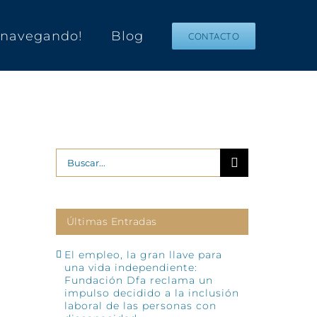
s navegando!
Blog
CONTACTO
Buscar:
Últimas Entradas
El empleo, la gran llave para
una vida independiente:
Fundación Dfa reclama un
impulso decidido a la inclusión
laboral de las personas con