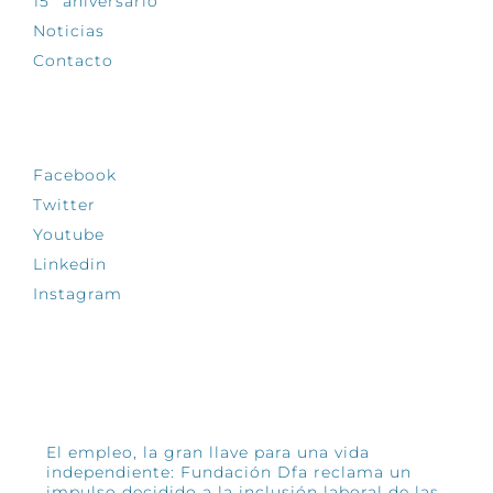
15º aniversario
Noticias
Contacto
SÍGUENOS
Facebook
Twitter
Youtube
Linkedin
Instagram
INFÓRMATE
El empleo, la gran llave para una vida
independiente: Fundación Dfa reclama un
impulso decidido a la inclusión laboral de las