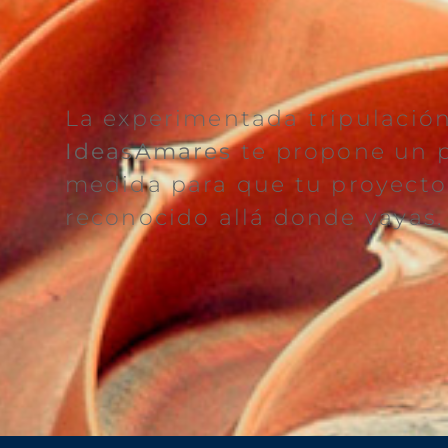
La experimentada tripulació
IdeasAmares
te propone un p
medida para que tu proyecto
reconocido allá donde vayas.