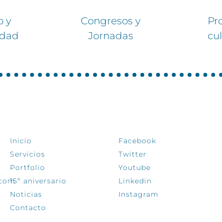
o y
Congresos y
Pr
idad
Jornadas
cu
EXPLORA
SÍGUENOS
Inicio
Facebook
Servicios
Twitter
Portfolio
Youtube
.com
15º aniversario
Linkedin
Noticias
Instagram
Contacto