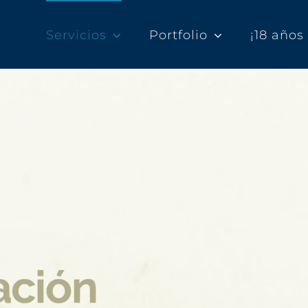
Servicios
Portfolio
¡18 año