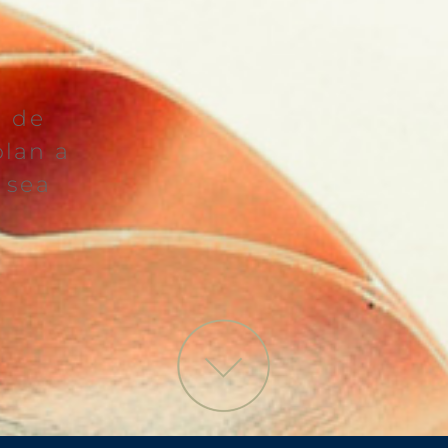
n de
lan a
 sea