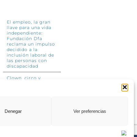
INFÓRMATE
El empleo, la gran
llave para una vida
independiente:
Fundación Dfa
reclama un impulso
decidido a la
inclusión laboral de
las personas con
discapacidad
Clown, circo y
magia: el Jardín de
las Artes dinamizará
las noches
veraniegas del 10 al
12 de julio con su
segundo “Festival
Denegar
Ver preferencias
Ambulantes”