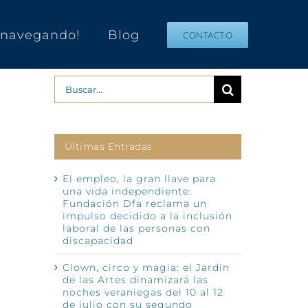
s navegando!
Blog
CONTACTO
Buscar:
Últimas Entradas
El empleo, la gran llave para
una vida independiente:
Fundación Dfa reclama un
impulso decidido a la inclusión
laboral de las personas con
discapacidad
Clown, circo y magia: el Jardín
de las Artes dinamizará las
noches veraniegas del 10 al 12
de julio con su segundo