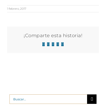
1 febrero, 2017
¡Comparte esta historia!
Facebook
X
LinkedIn
WhatsApp
Correo
electrónico
Buscar: