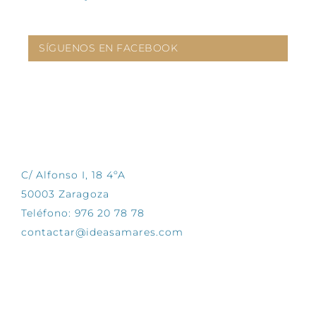
SÍGUENOS EN FACEBOOK
CONTÁCTANOS
C/ Alfonso I, 18 4ºA
50003 Zaragoza
Teléfono: 976 20 78 78
contactar@ideasamares.com
EXPLORA