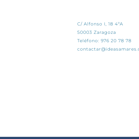
CONTÁCTANOS
C/ Alfonso I, 18 4ºA
50003 Zaragoza
Teléfono: 976 20 78 78
contactar@ideasamares