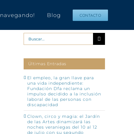
s navegando!
Blog
CONTACTO
Buscar:
Últimas Entradas
El empleo, la gran llave para
una vida independiente:
Fundación Dfa reclama un
impulso decidido a la inclusión
p
o
laboral de las personas con
ónico
discapacidad
Clown, circo y magia: el Jardín
de las Artes dinamizará las
noches veraniegas del 10 al 12
de julio con su segundo