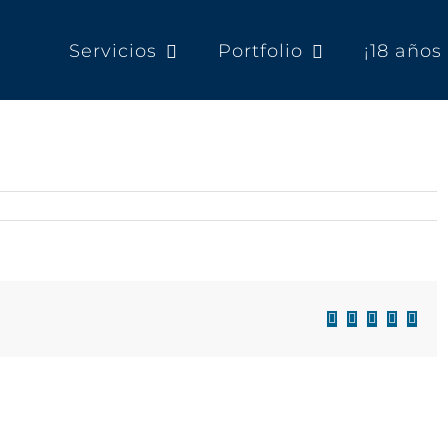
Servicios
Portfolio
¡18 año
Facebook
X
LinkedIn
WhatsAp
Corre
electr