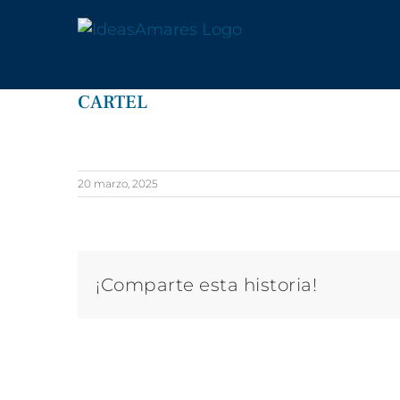
Saltar
al
contenido
CARTEL
20 marzo, 2025
¡Comparte esta historia!