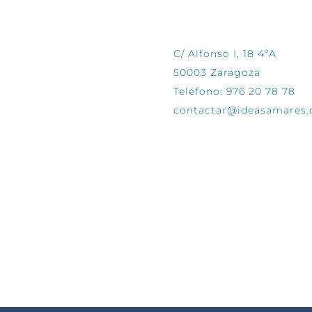
CONTÁCTANOS
C/ Alfonso I, 18 4ºA
50003 Zaragoza
Teléfono: 976 20 78 78
contactar@ideasamares