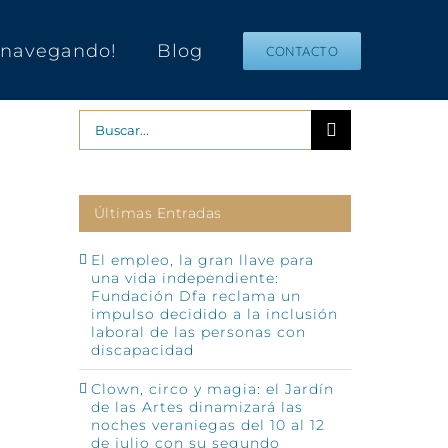
s navegando!
Blog
CONTACTO
Buscar:
Últimas Entradas
El empleo, la gran llave para
una vida independiente:
Fundación Dfa reclama un
impulso decidido a la inclusión
p
o
laboral de las personas con
ónico
discapacidad
Clown, circo y magia: el Jardín
de las Artes dinamizará las
noches veraniegas del 10 al 12
de julio con su segundo