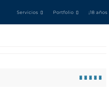
Servicios
Portfolio
¡18 año
Facebook
X
LinkedIn
WhatsAp
Corre
electr