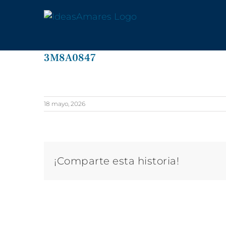
Saltar
al
contenido
3M8A0847
18 mayo, 2026
¡Comparte esta historia!