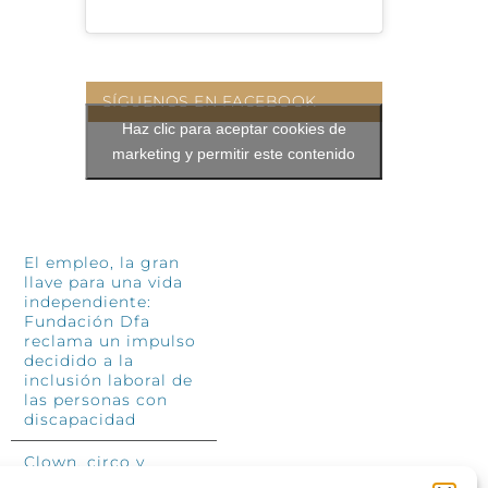
SÍGUENOS EN FACEBOOK
Haz clic para aceptar cookies de
marketing y permitir este contenido
INFÓRMATE
El empleo, la gran
llave para una vida
independiente:
Fundación Dfa
reclama un impulso
decidido a la
inclusión laboral de
las personas con
discapacidad
Clown, circo y
magia: el Jardín de