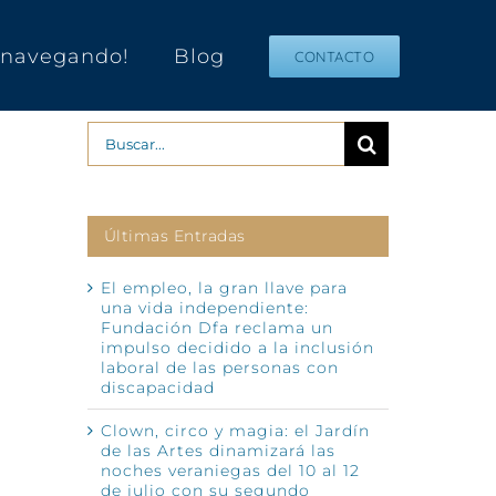
s navegando!
Blog
CONTACTO
Buscar:
Últimas Entradas
El empleo, la gran llave para
una vida independiente:
Fundación Dfa reclama un
impulso decidido a la inclusión
laboral de las personas con
discapacidad
Clown, circo y magia: el Jardín
de las Artes dinamizará las
noches veraniegas del 10 al 12
de julio con su segundo