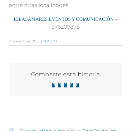
entre otras localidades.
–
IDEASAMARES EVENTOS Y COMUNICACIÓN
976207878
2 noviembre, 2015
|
Noticias
¡Comparte esta historia!
Facebook
X
LinkedIn
WhatsApp
Correo
electrónico
Artículos relacionados