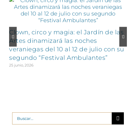
Clown, circo y magia: el Jardín de las
Artes dinamizará las noches
veraniegas del 10 al 12 de julio con su
segundo “Festival Ambulantes”
25 junio, 2026
2
Buscar: