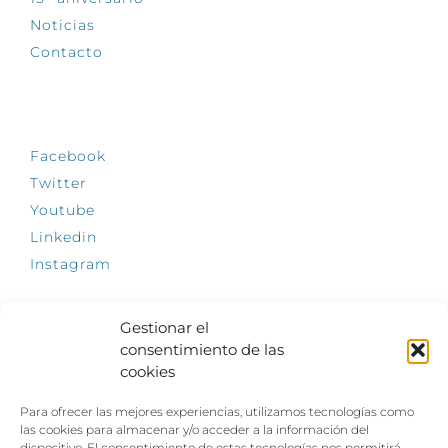
Noticias
Contacto
SÍGUENOS
Facebook
Twitter
Youtube
Linkedin
Instagram
Gestionar el
consentimiento de las
INFÓRMATE
cookies
El empleo, la gran llave para una vida
Para ofrecer las mejores experiencias, utilizamos tecnologías como
independiente: Fundación Dfa reclama un
las cookies para almacenar y/o acceder a la información del
impulso decidido a la inclusión laboral de las
dispositivo. El consentimiento de estas tecnologías nos permitirá