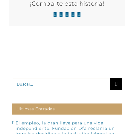
¡Comparte esta historia!
Facebook
X
LinkedIn
WhatsApp
Correo
electrónico
Buscar:
Últimas Entradas
El empleo, la gran llave para una vida
independiente: Fundación Dfa reclama un
impulso decidido a la inclusión laboral de