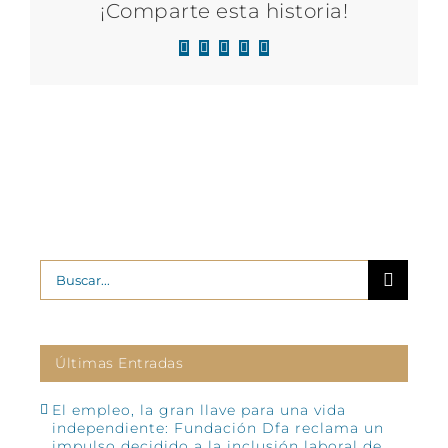
¡Comparte esta historia!
Facebook
X
LinkedIn
WhatsApp
Correo
electrónico
Buscar:
Últimas Entradas
El empleo, la gran llave para una vida
independiente: Fundación Dfa reclama un
impulso decidido a la inclusión laboral de