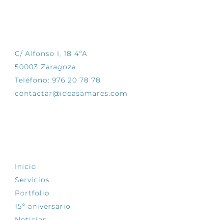
CONTÁCTANOS
C/ Alfonso I, 18 4ºA
50003 Zaragoza
Teléfono: 976 20 78 78
contactar@ideasamares.com
EXPLORA
Inicio
Servicios
Portfolio
15º aniversario
Noticias