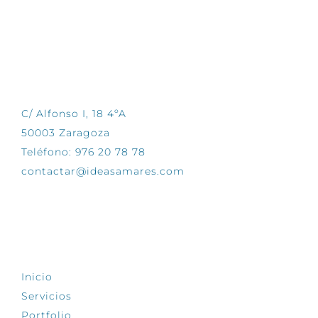
CONTÁCTANOS
C/ Alfonso I, 18 4ºA
50003 Zaragoza
Teléfono: 976 20 78 78
contactar@ideasamares.com
EXPLORA
Inicio
Servicios
Portfolio