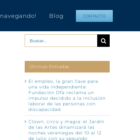
s navegando!
Blog
CONTACTO
Buscar:
Últimas Entradas
El empleo, la gran llave para
una vida independiente:
Fundación Dfa reclama un
impulso decidido a la inclusión
laboral de las personas con
discapacidad
Clown, circo y magia: el Jardín
de las Artes dinamizará las
noches veraniegas del 10 al 12
de julio con su segundo