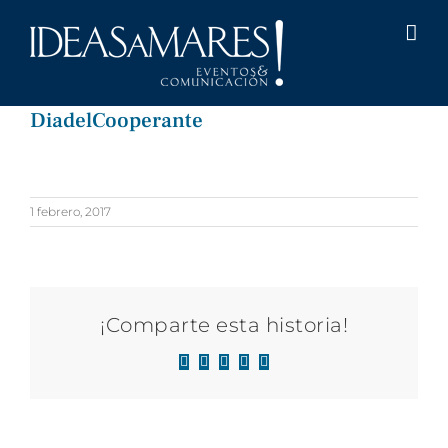
Saltar
al
contenido
DiadelCooperante
1 febrero, 2017
¡Comparte esta historia!
Facebook
X
LinkedIn
WhatsApp
Correo
electrónico