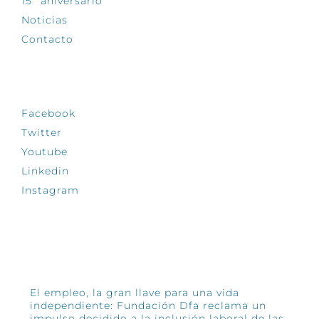
15º aniversario
Noticias
Contacto
SÍGUENOS
Facebook
Twitter
Youtube
Linkedin
Instagram
INFÓRMATE
El empleo, la gran llave para una vida
independiente: Fundación Dfa reclama un
impulso decidido a la inclusión laboral de las