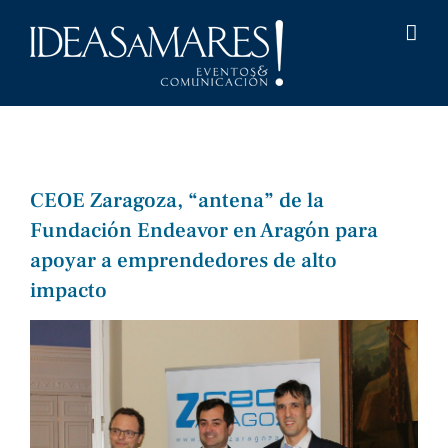
Saltar
al
contenido
CEOE Zaragoza, “antena” de la
Fundación Endeavor en Aragón para
apoyar a emprendedores de alto
impacto
Ver
imagen
más
grande