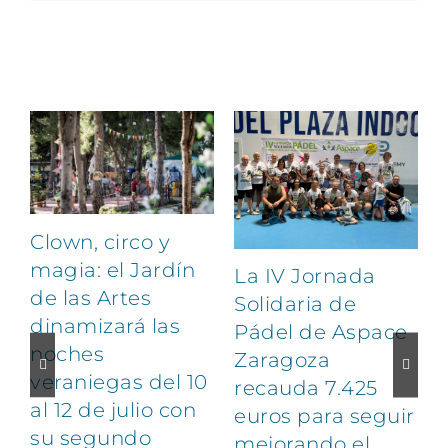
Artículos relacionados
Clown, circo y
magia: el Jardín
La IV Jornada
de las Artes
Solidaria de
dinamizará las
Pádel de Aspace
noches
Zaragoza
veraniegas del 10
recauda 7.425
al 12 de julio con
euros para seguir
su segundo
1
mejorando el