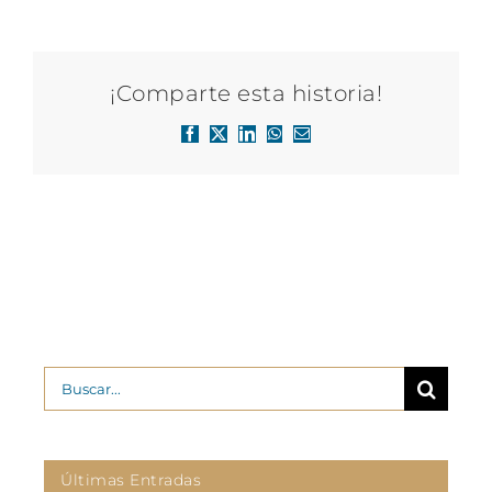
¡Comparte esta historia!
Facebook
X
LinkedIn
WhatsApp
Correo
electrónico
Buscar:
Últimas Entradas