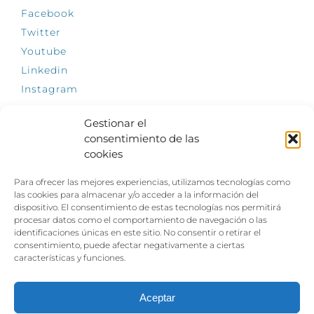
Facebook
Twitter
Youtube
Linkedin
Instagram
Gestionar el
consentimiento de las
cookies
INFÓRMATE
Para ofrecer las mejores experiencias, utilizamos tecnologías como
El empleo, la gran llave para una vida
las cookies para almacenar y/o acceder a la información del
independiente: Fundación Dfa reclama un
dispositivo. El consentimiento de estas tecnologías nos permitirá
impulso decidido a la inclusión laboral de las
procesar datos como el comportamiento de navegación o las
personas con discapacidad
identificaciones únicas en este sitio. No consentir o retirar el
consentimiento, puede afectar negativamente a ciertas
Clown, circo y magia: el Jardín de las Artes
características y funciones.
dinamizará las noches veraniegas del 10 al 12
de julio con su segundo “Festival
Ambulantes”
Aceptar