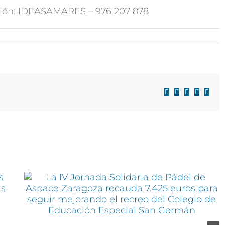
ión: IDEASAMARES – 976 207 878
Facebook
X
LinkedIn
WhatsAp
Corre
electr