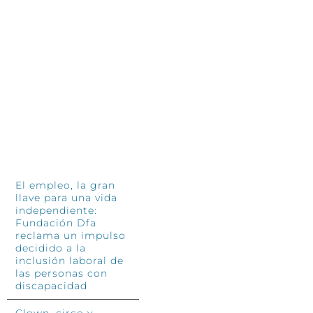
De
siguen siendo el corazón de
so
Fundación El Tranvía
Tr
11 junio, 2026
so
4 jun
INFÓRMATE
El empleo, la gran
llave para una vida
independiente:
Fundación Dfa
reclama un impulso
decidido a la
inclusión laboral de
las personas con
discapacidad