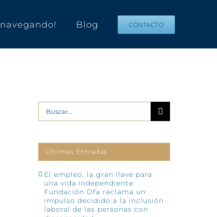
s navegando!
Blog
CONTACTO
Buscar:
Últimas Entradas
El empleo, la gran llave para
una vida independiente:
Fundación Dfa reclama un
impulso decidido a la inclusión
laboral de las personas con