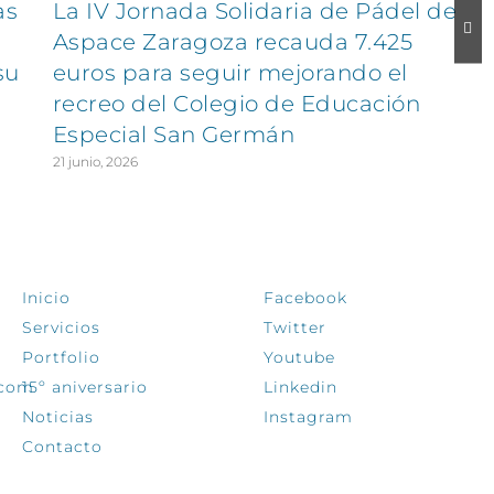
as
La IV Jornada Solidaria de Pádel de
Aspace Zaragoza recauda 7.425
su
euros para seguir mejorando el
recreo del Colegio de Educación
Especial San Germán
21 junio, 2026
EXPLORA
SÍGUENOS
Inicio
Facebook
Servicios
Twitter
Portfolio
Youtube
.com
15º aniversario
Linkedin
Noticias
Instagram
Contacto