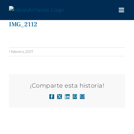
Saltar
al
contenido
IMG_2112
1 febrero, 2017
¡Comparte esta historia!
Facebook
X
LinkedIn
WhatsApp
Correo
electrónico