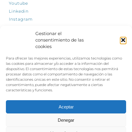
Youtube
Linkedin
Instagram
Gestionar el
consentimiento de las
cookies
INFÓRMATE
Para ofrecer las mejores experiencias, utilizamos tecnologías como
El empleo, la gran llave para una vida
las cookies para almacenar y/o acceder a la información del
independiente: Fundación Dfa reclama un
dispositivo. El consentimiento de estas tecnologías nos permitirá
impulso decidido a la inclusión laboral de las
procesar datos como el comportamiento de navegación o las
personas con discapacidad
identificaciones únicas en este sitio. No consentir o retirar el
consentimiento, puede afectar negativamente a ciertas
Clown, circo y magia: el Jardín de las Artes
características y funciones.
dinamizará las noches veraniegas del 10 al 12
de julio con su segundo “Festival
Ambulantes”
Aceptar
Denegar