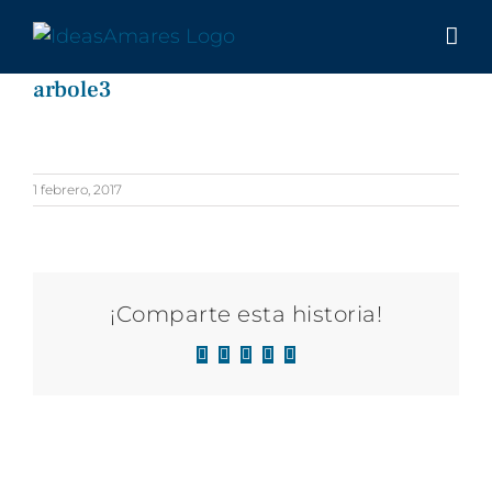
Saltar
al
contenido
arbole3
1 febrero, 2017
¡Comparte esta historia!
Facebook
X
LinkedIn
WhatsApp
Correo
electrónico