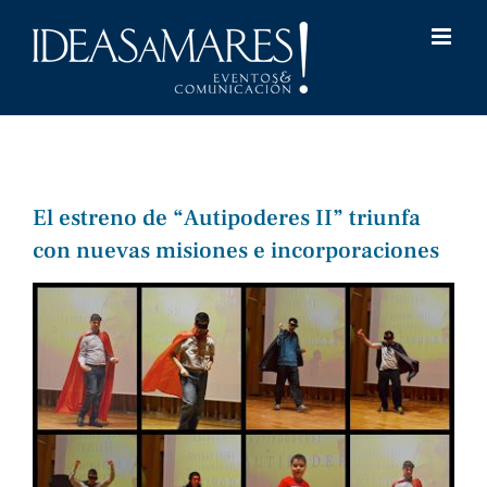
Saltar
al
contenido
El estreno de “Autipoderes II” triunfa
con nuevas misiones e incorporaciones
Ver
imagen
más
grande