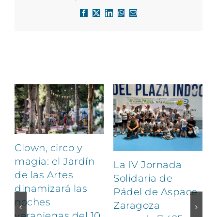
Facebook
X
LinkedIn
WhatsApp
Correo
electrónico
Artículos relacionados
Clown, circo y
magia: el Jardín
La IV Jornada
de las Artes
Solidaria de
dinamizará las
Pádel de Aspace
noches
Zaragoza
veraniegas del 10