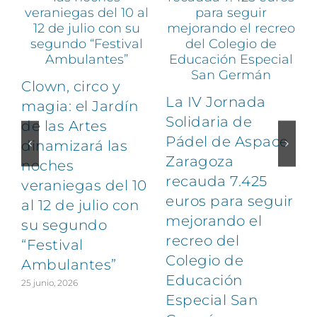
Clown, circo y
La IV Jornada
magia: el Jardín
Solidaria de
de las Artes
Pádel de Aspace
dinamizará las
Zaragoza
noches
1
recauda 7.425
veraniegas del 10
euros para seguir
al 12 de julio con
mejorando el
su segundo
recreo del
“Festival
Colegio de
Ambulantes”
Educación
25 junio, 2026
Especial San