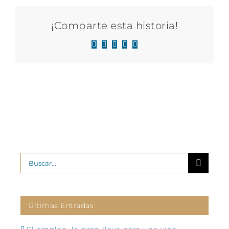
¡Comparte esta historia!
Facebook
X
LinkedIn
WhatsApp
Correo
electrónico
Buscar:
Últimas Entradas