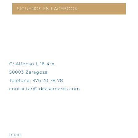
SÍGUENOS EN FACEBOOK
CONTÁCTANOS
C/ Alfonso I, 18 4ºA
50003 Zaragoza
Teléfono: 976 20 78 78
contactar@ideasamares.com
EXPLORA
Inicio