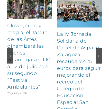
Clown, circo y
magia: el Jardín
La IV Jornada
de las Artes
Solidaria de
dinamizará las
Pádel de Aspace
noches
Zaragoza
veraniegas del 10
recauda 7.425
al 12 de julio con
euros para seguir
1
su segundo
mejorando el
“Festival
recreo del
Ambulantes”
Colegio de
25 junio, 2026
Educación
Especial San