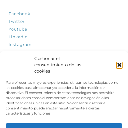
Facebook
Twitter
Youtube
Linkedin
Instagram
Gestionar el
consentimiento de las
cookies
INFÓRMATE
Para ofrecer las mejores experiencias, utilizamos tecnologías como
El empleo, la gran llave para una vida
las cookies para almacenar y/o acceder a la información del
independiente: Fundación Dfa reclama un
dispositivo. El consentimiento de estas tecnologías nos permitirá
impulso decidido a la inclusión laboral de las
procesar datos como el comportamiento de navegación o las
personas con discapacidad
identificaciones únicas en este sitio. No consentir o retirar el
consentimiento, puede afectar negativamente a ciertas
Clown, circo y magia: el Jardín de las Artes
características y funciones.
dinamizará las noches veraniegas del 10 al 12
de julio con su segundo “Festival
Ambulantes”