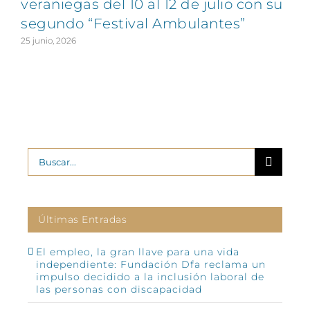
veraniegas del 10 al 12 de julio con su
segundo “Festival Ambulantes”
25 junio, 2026
2
Buscar:
Últimas Entradas
El empleo, la gran llave para una vida
independiente: Fundación Dfa reclama un
impulso decidido a la inclusión laboral de
las personas con discapacidad