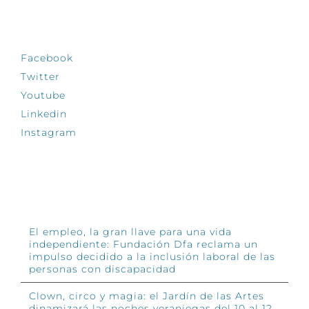
SÍGUENOS
Facebook
Twitter
Youtube
Linkedin
Instagram
INFÓRMATE
El empleo, la gran llave para una vida
independiente: Fundación Dfa reclama un
impulso decidido a la inclusión laboral de las
personas con discapacidad
Clown, circo y magia: el Jardín de las Artes
dinamizará las noches veraniegas del 10 al 12