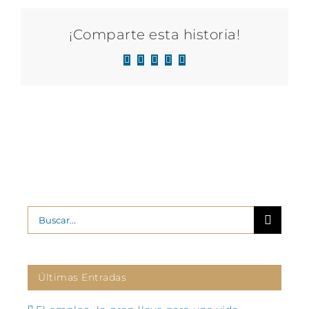
¡Comparte esta historia!
Facebook
X
LinkedIn
WhatsApp
Correo
electrónico
Buscar:
Últimas Entradas