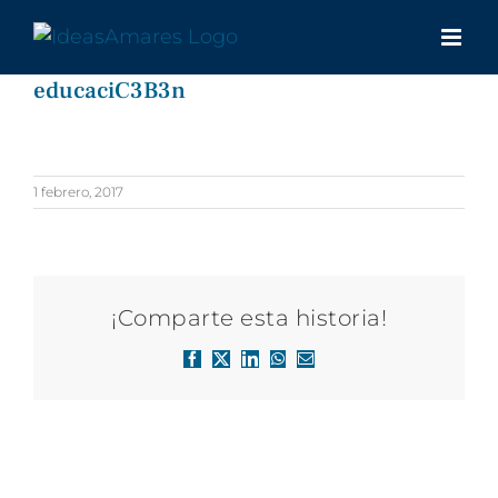
Saltar
al
contenido
educaciC3B3n
1 febrero, 2017
¡Comparte esta historia!
Facebook
X
LinkedIn
WhatsApp
Correo
electrónico