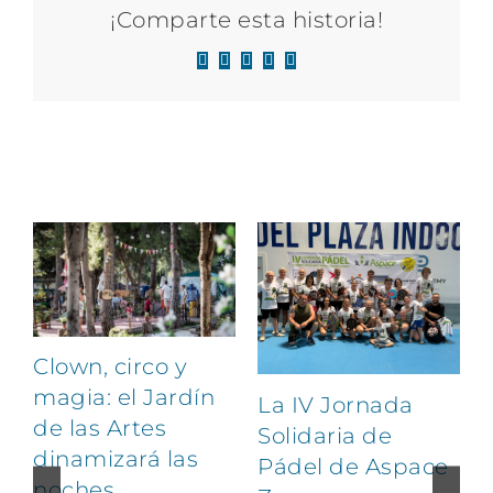
¡Comparte esta historia!
Facebook
X
LinkedIn
WhatsApp
Correo
electrónico
Artículos relacionados
Clown, circo y
magia: el Jardín
La IV Jornada
de las Artes
Solidaria de
dinamizará las
Pádel de Aspace
noches