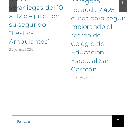
Zaragoza
veraniegas del 10
recauda 7.425
al 12 de julio con
euros para seguir
1
su segundo
mejorando el
“Festival
recreo del
Ambulantes”
Colegio de
25 junio, 2026
Educación
Especial San
Germán
21 junio, 2026
Buscar: