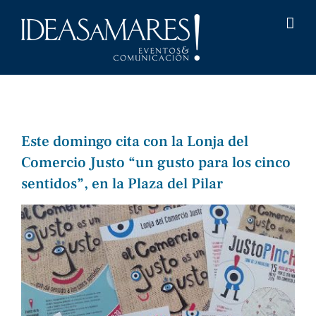
Saltar
al
contenido
Este domingo cita con la Lonja del
Comercio Justo “un gusto para los cinco
sentidos”, en la Plaza del Pilar
Ver
imagen
más
grande