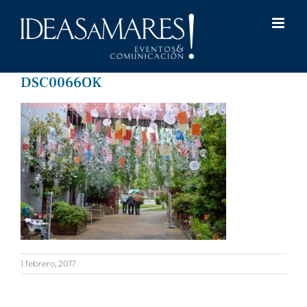
Saltar
al
contenido
DSC0066OK
1 febrero, 2017