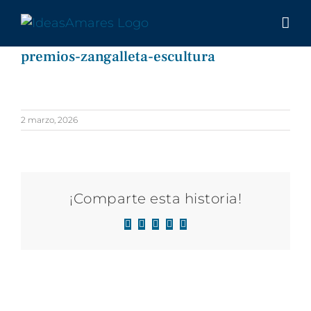
Saltar
al
contenido
premios-zangalleta-escultura
2 marzo, 2026
¡Comparte esta historia!
Facebook
X
LinkedIn
WhatsApp
Correo
electrónico