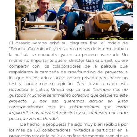
El pasado verano echó su claqueta final el rodaje de
“Bendita Calamidad”, y tras unos meses de intenso trabajo
la película se encuentra ya en un proceso avanzado. Un
momento importante que el director Gaizka Urresti quiere
compartir con los colaboradores de la película que
respaldaron la campaña de crowfounding del proyecto, a
los que ha invitado a un visionado privado para hacer un
test y contar con su opinión. Para llevar a cabo esta
“siempre nos ha
novedosa iniciativa, Urresti explica que
gustado mucho el sentimiento colectivo que despierta este
proyecto, y por eso queremos actuar en justa
correspondencia con los colaboradores que están
implicadísimos desde el principio y se interesan por cada
paso que vamos dando”.
De hecho, la propuesta ha sido muy bien recibida por
los más de 150 colaboradores invitados a participar en la
proyección test de la película en fase de montaje, y en el que