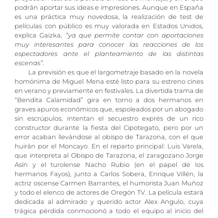
podrán aportar sus ideas e impresiones. Aunque en España
es una práctica muy novedosa, la realización de test de
películas con público es muy valorada en Estados Unidos,
explica Gaizka,
“ya que permite contar con aportaciones
muy interesantes para conocer las reacciones de los
espectadores ante el planteamiento de las distintas
escenas”.
La previsión es que el largometraje basado en la novela
homónima de Miguel Mena esté listo para su estreno cines
en verano y previamente en festivales. La divertida trama de
“Bendita Calamidad” gira en torno a dos hermanos en
graves apuros económicos que, espoleados por un abogado
sin escrúpulos, intentan el secuestro exprés de un rico
constructor durante la fiesta del Cipotegato, pero por un
error acaban llevándose al obispo de Tarazona, con el que
huirán por el Moncayo. En el reparto principal: Luis Varela,
que interpreta al Obispo de Tarazona, el zaragozano Jorge
Asín y el turolense Nacho Rubio (en el papel de los
hermanos Fayos), junto a Carlos Sobera, Enrique Villén, la
actriz oscense Carmen Barrantes, el humorista Juan Muñoz
y todo el elenco de actores de Oregón TV. La película estará
dedicada al admirado y querido actor Alex Angulo, cuya
trágica pérdida conmocionó a todo el equipo al inicio del