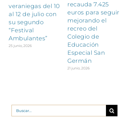
1
recauda 7.425
veraniegas del 10
euros para seguir
al 12 de julio con
mejorando el
su segundo
recreo del
“Festival
Colegio de
Ambulantes”
Educación
25 junio, 2026
Especial San
Germán
21 junio, 2026
Buscar: