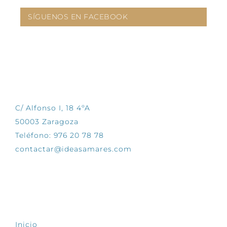
SÍGUENOS EN FACEBOOK
CONTÁCTANOS
C/ Alfonso I, 18 4ºA
50003 Zaragoza
Teléfono: 976 20 78 78
contactar@ideasamares.com
EXPLORA
Inicio