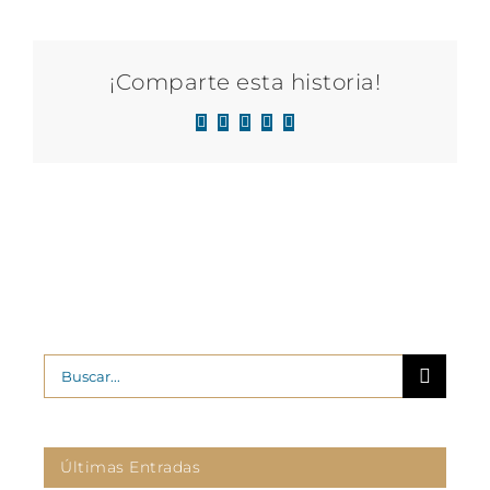
¡Comparte esta historia!
Facebook
X
LinkedIn
WhatsApp
Correo
electrónico
Buscar:
Últimas Entradas