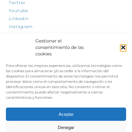
Twitter
Youtube
Linkedin
Instagram
Gestionar el
consentimiento de las
cookies
INFÓRMATE
Para ofrecer las mejores experiencias, utilizamos tecnologías como
El empleo, la gran llave para una vida
las cookies para almacenar y/o acceder a la información del
independiente: Fundación Dfa reclama un
dispositivo. El consentimiento de estas tecnologías nos permitirá
impulso decidido a la inclusión laboral de las
procesar datos como el comportamiento de navegación o las
personas con discapacidad
identificaciones únicas en este sitio. No consentir o retirar el
consentimiento, puede afectar negativamente a ciertas
Clown, circo y magia: el Jardín de las Artes
características y funciones.
dinamizará las noches veraniegas del 10 al 12
de julio con su segundo “Festival
Ambulantes”
Aceptar
Denegar