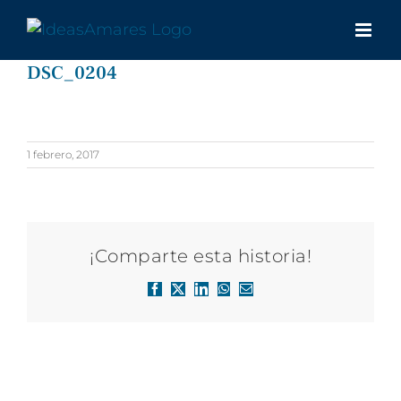
Saltar
al
contenido
DSC_0204
1 febrero, 2017
¡Comparte esta historia!
Facebook
X
LinkedIn
WhatsApp
Correo
electrónico