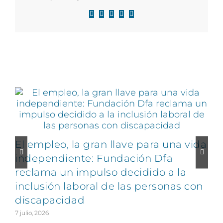
Facebook
X
LinkedIn
WhatsApp
Correo
electrónico
Artículos relacionados
El empleo, la gran llave para una vida
C
independiente: Fundación Dfa
reclama un impulso decidido a la
v
inclusión laboral de las personas con
discapacidad
2
7 julio, 2026