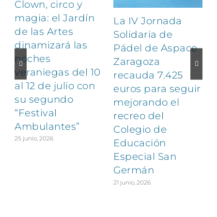
Clown, circo y
magia: el Jardín
La IV Jornada
de las Artes
Solidaria de
dinamizará las
Pádel de Aspace
noches
Zaragoza
veraniegas del 10
recauda 7.425
al 12 de julio con
euros para seguir
1
su segundo
mejorando el
“Festival
recreo del
Ambulantes”
Colegio de
25 junio, 2026
Educación
Especial San
Germán
21 junio, 2026