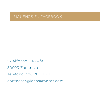
SÍGUENOS EN FACEBOOK
CONTÁCTANOS
C/ Alfonso I, 18 4ºA
50003 Zaragoza
Teléfono: 976 20 78 78
contactar@ideasamares.com
EXPLORA