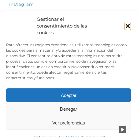
Instagram
Gestionar el
consentimiento de las
cookies
INFÓRMATE
Para ofrecer las mejores experiencias, utilizamos tecnologías como
El empleo, la gran llave para una vida
las cookies para almacenar y/o acceder a la información del
independiente: Fundación Dfa reclama un
dispositivo. El consentimiento de estas tecnologías nos permitirá
impulso decidido a la inclusión laboral de las
procesar datos como el comportamiento de navegación o las
personas con discapacidad
identificaciones únicas en este sitio. No consentir o retirar el
consentimiento, puede afectar negativamente a ciertas
Clown, circo y magia: el Jardín de las Artes
características y funciones.
dinamizará las noches veraniegas del 10 al 12
de julio con su segundo “Festival
Ambulantes”
Aceptar
Denegar
Ver preferencias
Aviso legal
|
Política de privacidad
|
Política de cookies