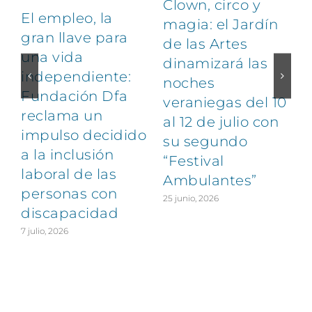
Clown, circo y
El empleo, la
magia: el Jardín
gran llave para
de las Artes
una vida
dinamizará las
independiente:
noches
Fundación Dfa
veraniegas del 10
reclama un
al 12 de julio con
impulso decidido
su segundo
a la inclusión
“Festival
laboral de las
Ambulantes”
personas con
25 junio, 2026
discapacidad
7 julio, 2026
2