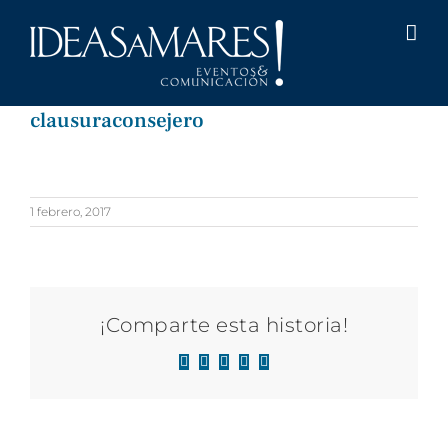
Saltar
al
contenido
clausuraconsejero
1 febrero, 2017
¡Comparte esta historia!
Facebook
X
LinkedIn
WhatsApp
Correo
electrónico