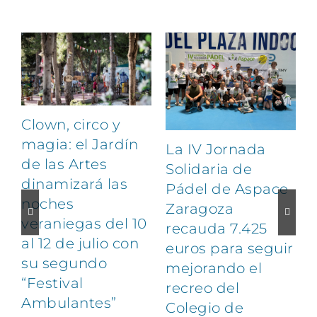
Artículos relacionados
Clown, circo y
magia: el Jardín
La IV Jornada
de las Artes
Solidaria de
dinamizará las
Pádel de Aspace
noches
Zaragoza
veraniegas del 10
recauda 7.425
al 12 de julio con
euros para seguir
1
su segundo
mejorando el
“Festival
recreo del
Ambulantes”
Colegio de