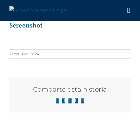
Saltar
al
contenido
Screenshot
21 octubre, 2024
¡Comparte esta historia!
Facebook
X
LinkedIn
WhatsApp
Correo
electrónico