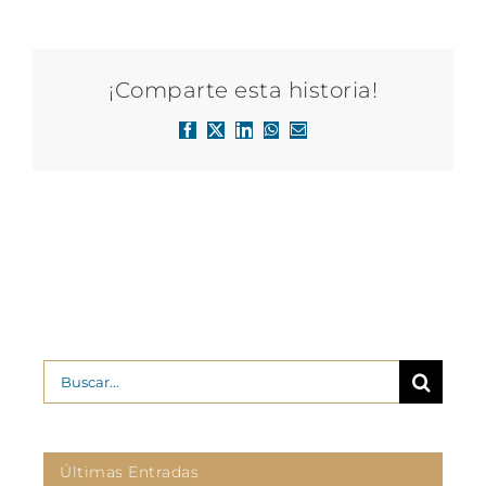
¡Comparte esta historia!
Facebook
X
LinkedIn
WhatsApp
Correo
electrónico
Buscar:
Últimas Entradas