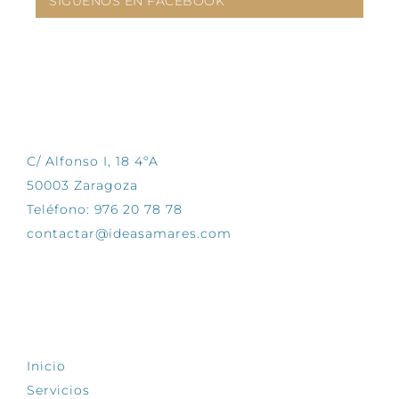
SÍGUENOS EN FACEBOOK
CONTÁCTANOS
C/ Alfonso I, 18 4ºA
50003 Zaragoza
Teléfono: 976 20 78 78
contactar@ideasamares.com
EXPLORA
Inicio
Servicios