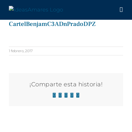
Saltar
al
contenido
CartelBenjamC3ADnPradoDPZ
1 febrero, 2017
¡Comparte esta historia!
Facebook
X
LinkedIn
WhatsApp
Correo
electrónico