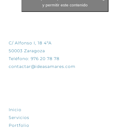
y permitir este contenido
CONTÁCTANOS
C/ Alfonso I, 18 4ºA
50003 Zaragoza
Teléfono: 976 20 78 78
contactar@ideasamares.com
EXPLORA
Inicio
Servicios
Portfolio