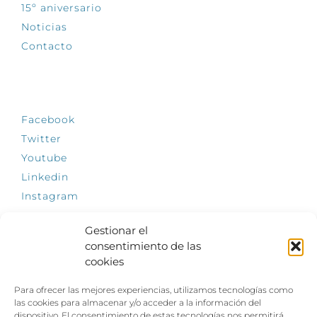
15º aniversario
Noticias
Contacto
SÍGUENOS
Facebook
Twitter
Youtube
Linkedin
Instagram
Gestionar el
consentimiento de las
cookies
INFÓRMATE
Para ofrecer las mejores experiencias, utilizamos tecnologías como
El empleo, la gran llave para una vida
las cookies para almacenar y/o acceder a la información del
independiente: Fundación Dfa reclama un
dispositivo. El consentimiento de estas tecnologías nos permitirá